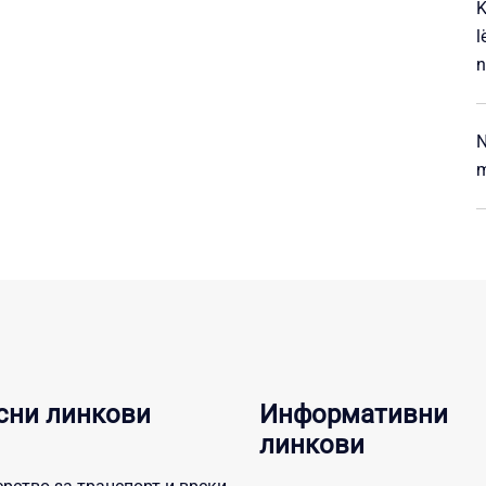
K
l
n
N
m
сни линкови
Информативни
линкови