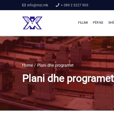
info@mzi.mk
+ 389 2 3227 903
FILLIMI
PËR NE
SHË
Home
Plani dhe programet
Plani dhe programet