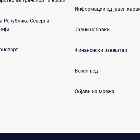
рство за транспорт и врски
Информации од јавен кара
а Република Северна
нија
Јавни набавки
анспорт
Финансиски извештаи
Возен ред
Објави на мрежа