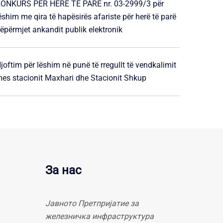
ONKURS PËR HERË TË PARË nr. 03-2999/3 për
ëshim me qira të hapësirës afariste për herë të parë
ëpërmjet ankandit publik elektronik
joftim për lëshim në punë të rregullt të vendkalimit
es stacionit Maxhari dhe Stacionit Shkup
За нас
Јавното Претпријатие за
железничка инфраструктура