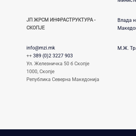
Министе
ЈП ЖРСМ ИНФРАСТРУКТУРА -
Влада н
СКОПЈЕ
Македо
info@mzi.mk
М.Ж. Тр
++
389 (0)2 3227 903
Ул. Железничка 50 б Скопје
1000, Скопје
Република Северна Македонија