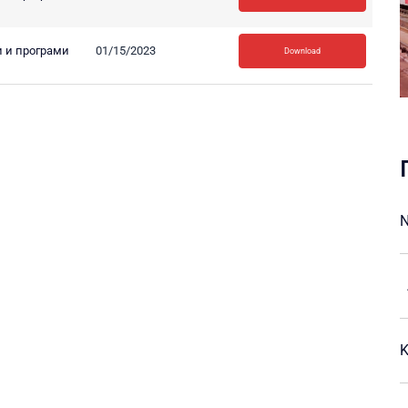
 и програми
01/15/2023
Download
A
K