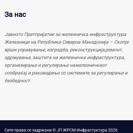
За нас
Јавното Претпријатие за железничка инфраструктура
Железници на Република Северна Македонија – Скопје
врши управување, изградба, реконструкција,ремонт,
одржување, заштита на железничка инфраструктура,
организирање и регулирање нажелезничкиот
сообраќај и раководење со системите за регулирање и
безбедност.
Сите права се задржани © ЈП ЖРСМ Инфрастуктура 2026