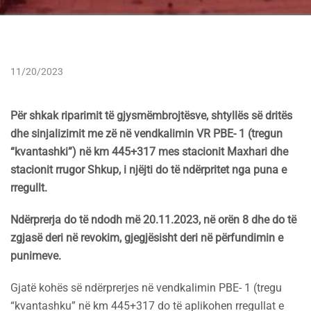
11/20/2023
Për shkak riparimit të gjysmëmbrojtësve, shtyllës së dritës
dhe sinjalizimit me zë në vendkalimin VR PBE- 1 (tregun
“kvantashki”) në km 445+317 mes stacionit Maxhari dhe
stacionit rrugor Shkup,
i njëjti do të ndërpritet nga puna e
rregullt.
Ndërprerja do të ndodh më 20.11.2023, në orën 8 dhe do të
zgjasë deri në revokim, gjegjësisht deri në përfundimin e
punimeve.
Gjatë kohës së ndërprerjes në vendkalimin PBE- 1 (tregu
“kvantashku” në km 445+317 do të aplikohen rregullat e