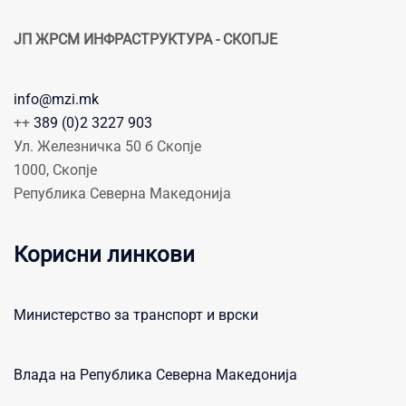
ЈП ЖРСМ ИНФРАСТРУКТУРА - СКОПЈЕ
info@mzi.mk
++
389 (0)2 3227 903
Ул. Железничка 50 б Скопје
1000, Скопје
Република Северна Македонија
Корисни линкови
Министерство за транспорт и врски
Влада на Република Северна Македонија