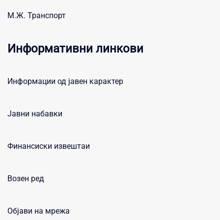
М.Ж. Транспорт
Информативни линкови
Информации од јавен карактер
Јавни набавки
Финансиски извештаи
Возен ред
Објави на мрежа