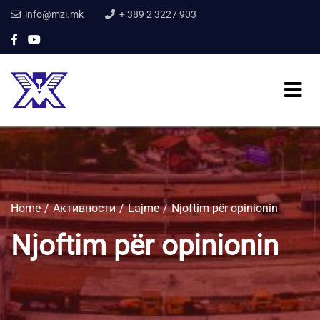
info@mzi.mk
+ 389 2 3227 903
Home
Активности
Lajme
Njoftim për opinionin
Njoftim për opinionin