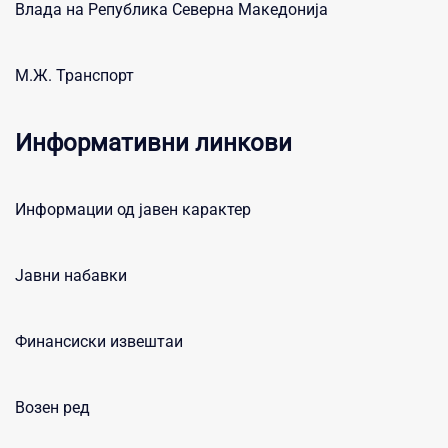
Влада на Република Северна Македонија
М.Ж. Транспорт
Информативни линкови
Информации од јавен карактер
Јавни набавки
Финансиски извештаи
Возен ред