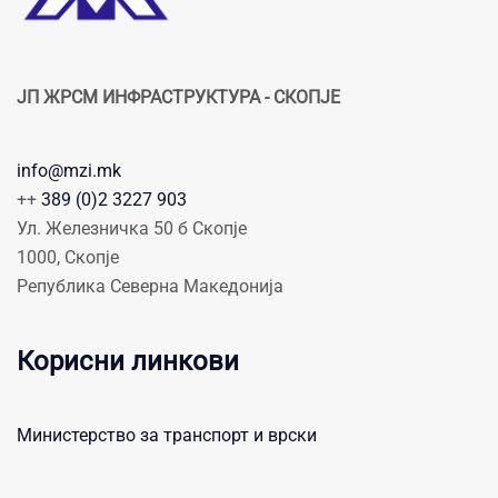
ЈП ЖРСМ ИНФРАСТРУКТУРА - СКОПЈЕ
info@mzi.mk
++
389 (0)2 3227 903
Ул. Железничка 50 б Скопје
1000, Скопје
Република Северна Македонија
Корисни линкови
Министерство за транспорт и врски