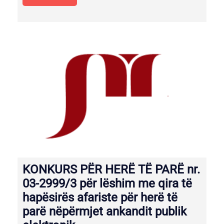
KONKURS PËR HERË TË PARË nr.
03-2999/3 për lëshim me qira të
hapësirës afariste për herë të
parë nëpërmjet ankandit publik