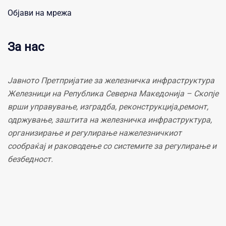
Објави на мрежа
За нас
Јавното Претпријатие за железничка инфраструктура
Железници на Република Северна Македонија – Скопје
врши управување, изградба, реконструкција,ремонт,
одржување, заштита на железничка инфраструктура,
организирање и регулирање нажелезничкиот
сообраќај и раководење со системите за регулирање и
безбедност.