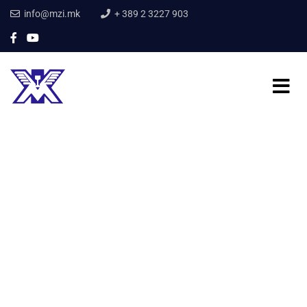
info@mzi.mk
+ 389 2 3227 903
Home
Fijet optike
Fijet optike