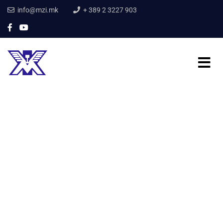
info@mzi.mk
+ 389 2 3227 903
Home
Terminali multimodal
Terminali multimodal