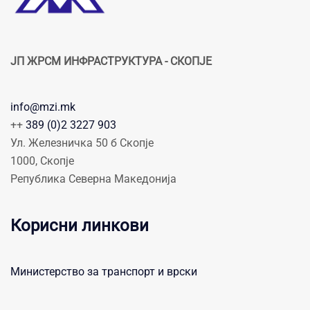
ЈП ЖРСМ ИНФРАСТРУКТУРА - СКОПЈЕ
info@mzi.mk
++
389 (0)2 3227 903
Ул. Железничка 50 б Скопје
1000, Скопје
Република Северна Македонија
Корисни линкови
Министерство за транспорт и врски