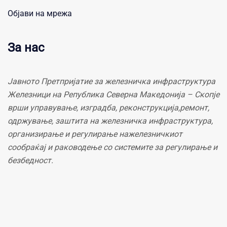
Објави на мрежа
За нас
Јавното Претпријатие за железничка инфраструктура
Железници на Република Северна Македонија – Скопје
врши управување, изградба, реконструкција,ремонт,
одржување, заштита на железничка инфраструктура,
организирање и регулирање нажелезничкиот
сообраќај и раководење со системите за регулирање и
безбедност.