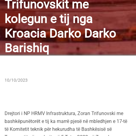
Trifunovskit me
kolegun e tij nga
Kroacia Darko Darko
Barishiq
10/10/2023
Drejtori i NP HRMV Infrastruktura, Zoran Trifunovski me
bashkëpunëtorët e tij ka marrë pjesë në mbledhjen e 17-të
të Komitetit teknik për hekurudha të Bashkësisë së