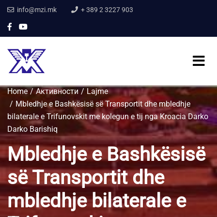
info@mzi.mk
+ 389 2 3227 903
Home
Активности
Lajme
Mbledhje e Bashkësisë së Transportit dhe mbledhje
bilaterale e Trifunovskit me kolegun e tij nga Kroacia Darko
Darko Barishiq
Mbledhje e Bashkësisë
së Transportit dhe
mbledhje bilaterale e