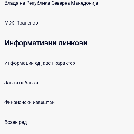
Влада на Република Северна Македонија
М.Ж. Транспорт
Информативни линкови
Информации од јавен карактер
Јавни набавки
Финансиски извештаи
Возен ред