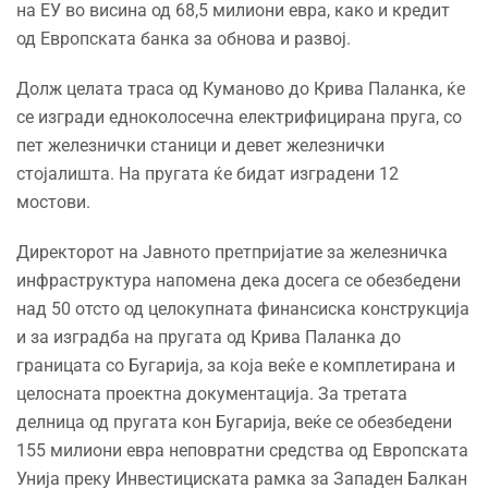
на ЕУ во висина од 68,5 милиони евра, како и кредит
од Европската банка за обнова и развој.
Долж целата траса од Куманово до Крива Паланка, ќе
се изгради едноколосечна електрифицирана пруга, со
пет железнички станици и девет железнички
стојалишта. На пругата ќе бидат изградени 12
мостови.
Директорот на Јавното претпријатие за железничка
инфраструктура напомена дека досега се обезбедени
над 50 отсто од целокупната финансиска конструкција
и за изградба на пругата од Крива Паланка до
границата со Бугарија, за која веќе е комплетирана и
целосната проектна документација. За третата
делница од пругата кон Бугарија, веќе се обезбедени
155 милиони евра неповратни средства од Европската
Унија преку Инвестициската рамка за Западен Балкан