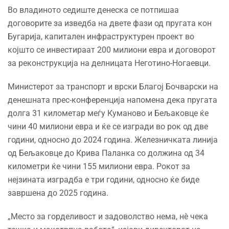
Во владиното седиште денеска се потпишаа
договорите за изведба на двете фази од пругата кон
Бугарија, капитален инфраструктурен проект во
којшто се инвестираат 200 милиони евра и договорот
за реконструкција на делницата Неготино-Ногаевци.
Министерот за транспорт и врски Благој Бочварски на
денешната прес-конференција напомена дека пругата
долга 31 километар меѓу Куманово и Бељаковце ќе
чини 40 милиони евра и ќе се изгради во рок од две
години, односно до 2024 година. Железничката линија
од Бељаковце до Крива Паланка со должина од 34
километри ќе чини 155 милиони евра. Рокот за
нејзината изградба е три години, односно ќе биде
завршена до 2025 година.
„Место за горделивост и задоволство нема, нè чека