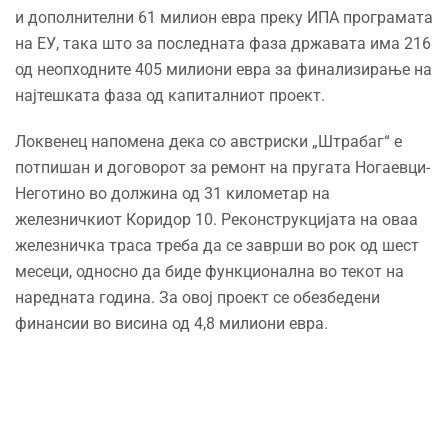
и дополнителни 61 милион евра преку ИПА програмата
на ЕУ, така што за последната фаза државата има 216
од неопходните 405 милиони евра за финализирање на
најтешката фаза од капиталниот проект.
Локвенец напомена дека со австриски „Штрабаг“ е
потпишан и договорот за ремонт на пругата Ногаевци-
Неготино во должина од 31 километар на
железничкиот Коридор 10. Реконструкцијата на оваа
железничка траса треба да се заврши во рок од шест
месеци, односно да биде функционална во текот на
наредната година. За овој проект се обезбедени
финансии во висина од 4,8 милиони евра.