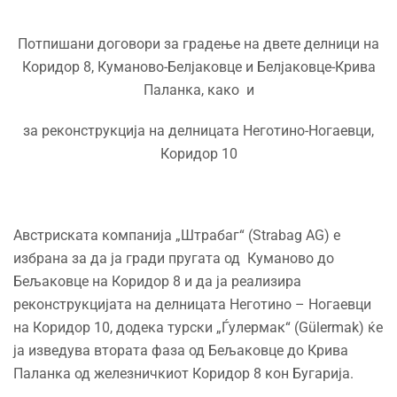
Потпишани договори за градење на двете делници на
Коридор 8, Куманово-Белјаковце и Белјаковце-Крива
Паланка, како и
за реконструкција на делницата Неготино-Ногаевци,
Коридор 10
Австриската компанија „Штрабаг“ (Strabag AG) е
избрана за да ја гради пругата од Куманово до
Бељаковце на Коридор 8 и да ја реализира
реконструкцијата на делницата Неготино – Ногаевци
на Коридор 10, додека турски „Ѓулермак“ (Gülermak) ќе
ја изведува втората фаза од Бељаковце до Крива
Паланка од железничкиот Коридор 8 кон Бугарија.