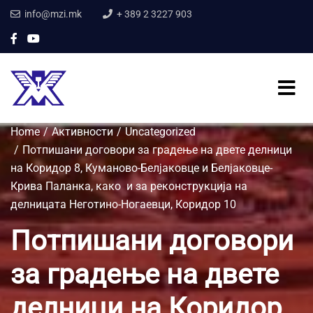
info@mzi.mk
+ 389 2 3227 903
Home
Активности
Uncategorized
Потпишани договори за градење на двете делници
на Коридор 8, Куманово-Белјаковце и Белјаковце-
Крива Паланка, како и за реконструкција на
делницата Неготино-Ногаевци, Коридор 10
Потпишани договори
за градење на двете
делници на Коридор