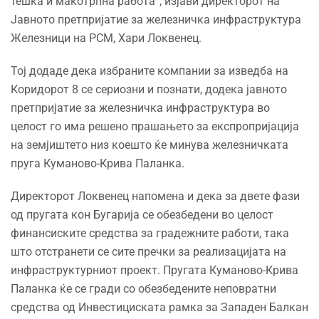
тешка и макотрпна работа“, изјави директорот на
Јавното претпријатие за железничка инфраструктура
Железници на РСМ, Хари Локвенец.
Тој додаде дека избраните компании за изведба на
Коридорот 8 се сериозни и познати, додека јавното
претпријатие за железничка инфраструктура во
целост го има решено прашањето за експропријација
на земјиштето низ коешто ќе минува железничката
пруга Куманово-Крива Паланка.
Директорот Локвенец напомена и дека за двете фази
од пругата кон Бугарија се обезбедени во целост
финансиските средства за градежните работи, така
што отстранети се сите пречки за реализацијата на
инфраструктурниот проект. Пругата Куманово-Крива
Паланка ќе се гради со обезбедените неповратни
средства од Инвестициската рамка за Западен Балкан