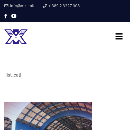
info@mzi.mk
+ 389 2 3227 903
[list_cat]