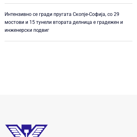
Интензивно се гради пругата Скопје-Софија, со 29
мостови и 15 тунели втората делница е градежен и
инженерски подвиг