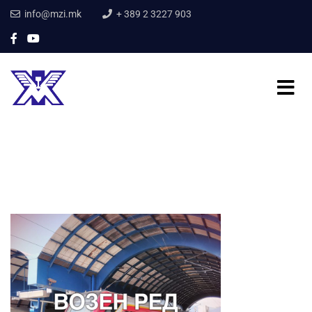
info@mzi.mk
+ 389 2 3227 903