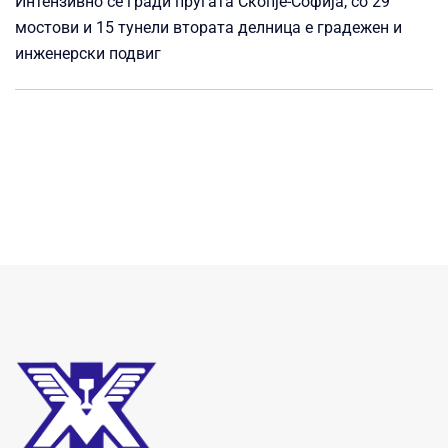
Интензивно се гради пругата Скопје-Софија, со 29
мостови и 15 тунели втората делница е градежен и
инженерски подвиг