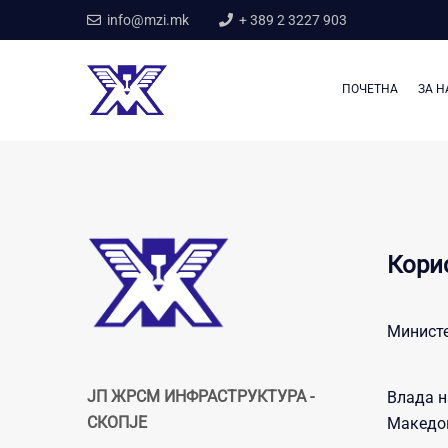
info@mzi.mk
+ 389 2 3227 903
ПОЧЕТНА
ЗА Н
Кори
Министе
ЈП ЖРСМ ИНФРАСТРУКТУРА -
Влада н
СКОПЈЕ
Македо