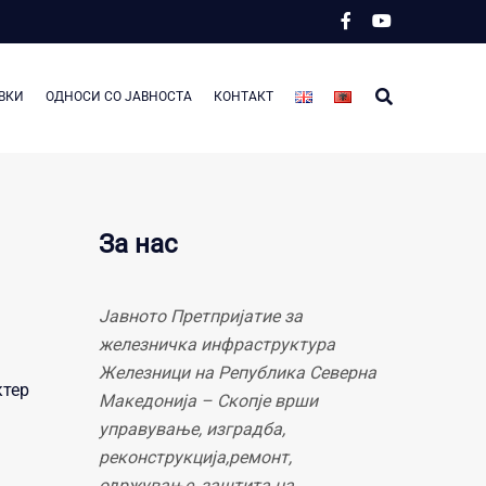
ВКИ
ОДНОСИ СО ЈАВНОСТА
КОНТАКТ
За нас
Јавното Претпријатие за
железничка инфраструктура
Железници на Република Северна
ктер
Македонија – Скопје врши
управување, изградба,
реконструкција,ремонт,
одржување, заштита на