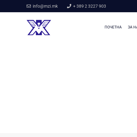
info@mzi.mk
+ 389 2 3227 903
ПОЧЕТНА
ЗА Н
Home
Njoftime publike
Njoftime publike