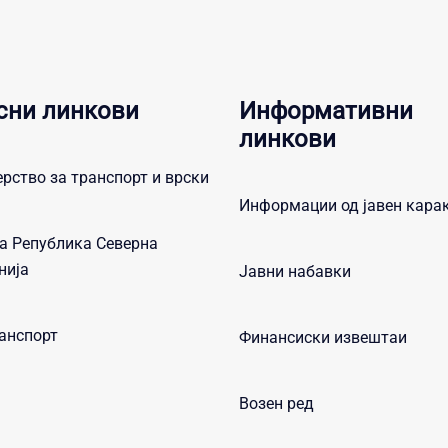
сни линкови
Информативни
линкови
рство за транспорт и врски
Информации од јавен кара
а Република Северна
нија
Јавни набавки
анспорт
Финансиски извештаи
Возен ред