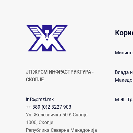
Кори
Министе
ЈП ЖРСМ ИНФРАСТРУКТУРА -
Влада н
СКОПЈЕ
Македо
info@mzi.mk
М.Ж. Тр
++
389 (0)2 3227 903
Ул. Железничка 50 б Скопје
1000, Скопје
Република Северна Македонија