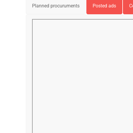
Planned procuruments
Posted ads
C