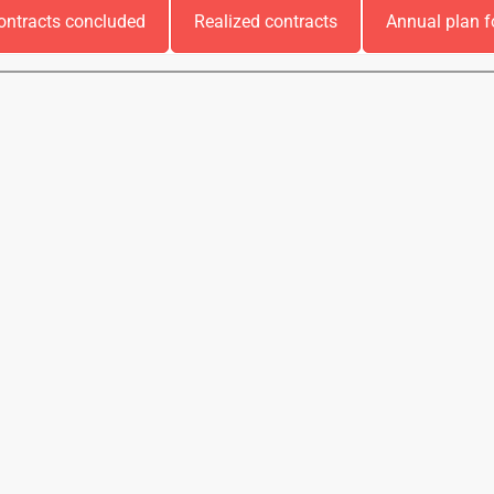
ontracts concluded
Realized contracts
Annual plan f