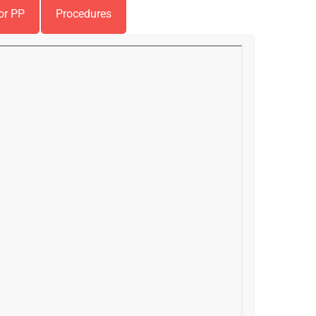
or PP
Procedures