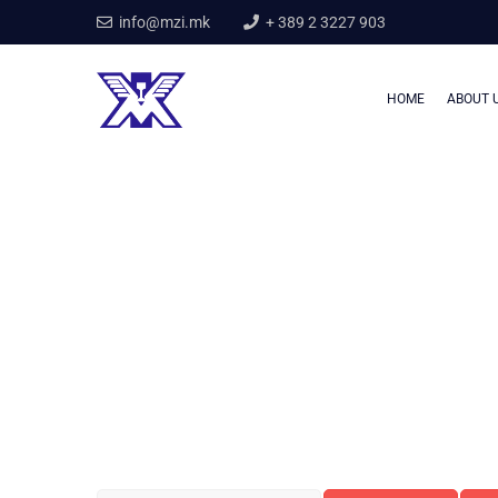
info@mzi.mk
+ 389 2 3227 903
HOME
ABOUT 
Home
PUBLIC PROCUREMENT
PUBLIC PROCUREM