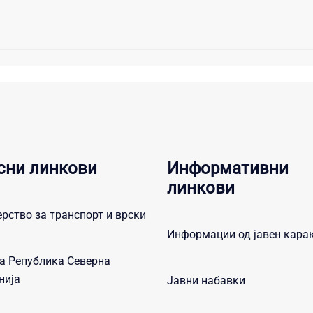
сни линкови
Информативни
линкови
рство за транспорт и врски
Информации од јавен кара
а Република Северна
нија
Јавни набавки