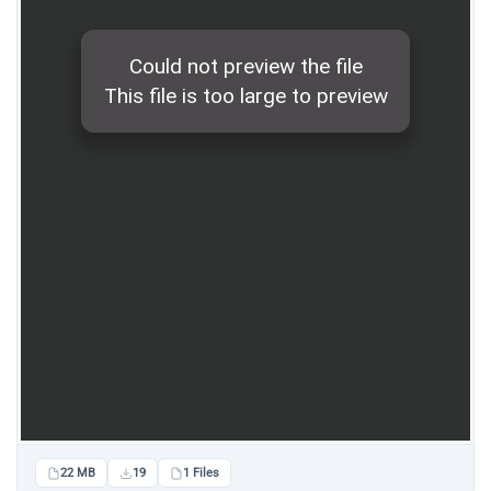
22 MB
19
1 Files