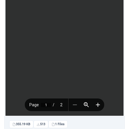
355.19 KB
513
1 Files