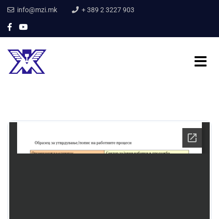
info@mzi.mk
+ 389 2 3227 903