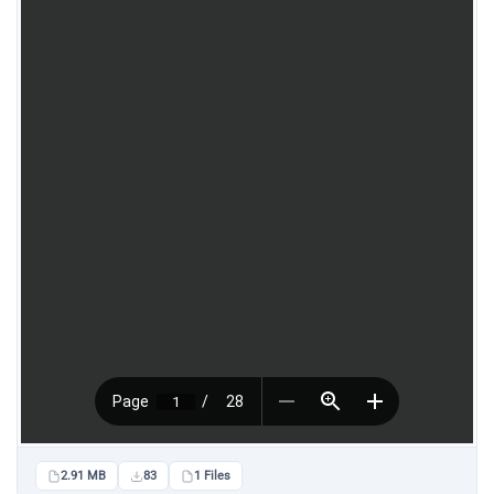
2.91 MB
83
1 Files