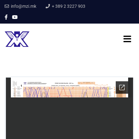
info@mzi.mk
+ 389 2 3227 903