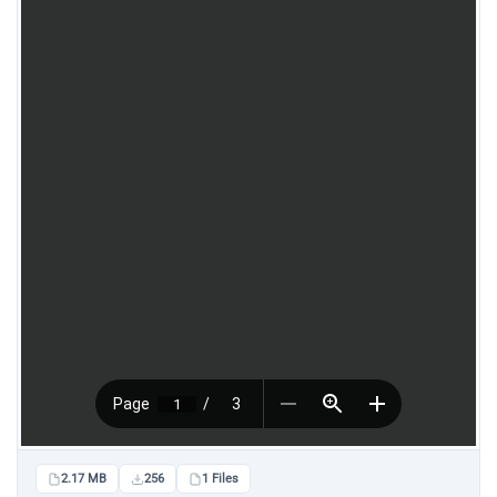
2.17 MB
256
1 Files