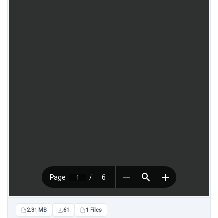
2.31 MB
61
1 Files