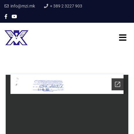
info@mzi.mk
+ 389 2 3227 903