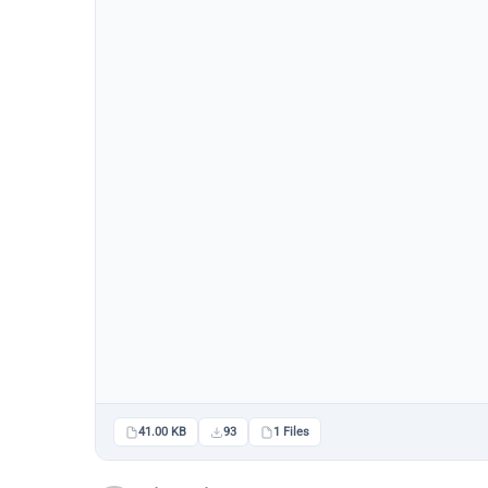
41.00 KB
93
1 Files