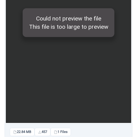
22.84 MB
457
1 Files