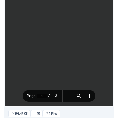
393.47 KB
40
1 Files