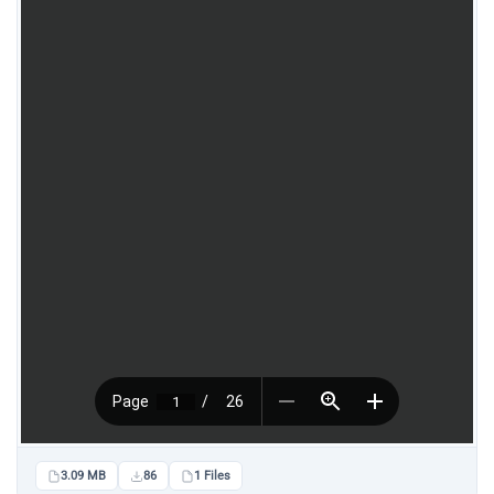
3.09 MB
86
1 Files