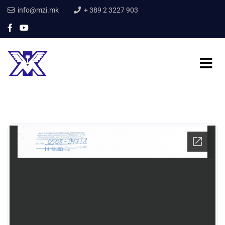
info@mzi.mk
+ 389 2 3227 903