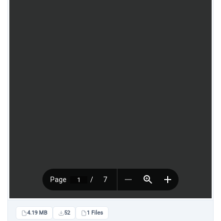
4.19 MB
52
1 Files