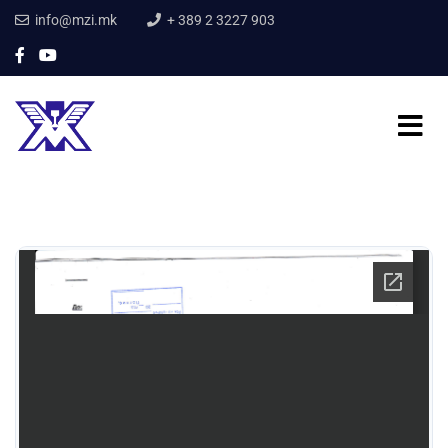
info@mzi.mk
+ 389 2 3227 903