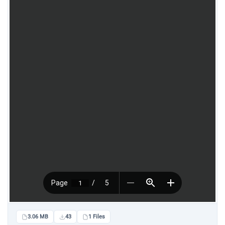
3.06 MB
43
1 Files