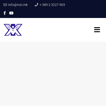
info@mzi.mk
+ 389 2 3227 903