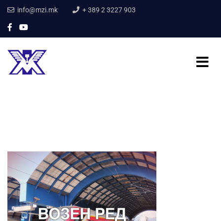
info@mzi.mk
+ 389 2 3227 903