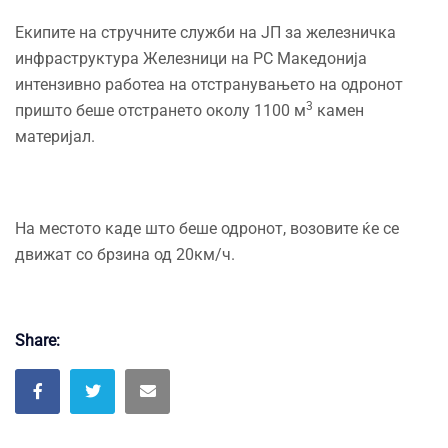
Екипите на стручните служби на ЈП за железничка
инфраструктура Железници на РС Македонија
интензивно работеа на отстранувањето на одронот
3
пришто беше отстрането околу 1100 м
камен
материјал.
На местото каде што беше одронот, возовите ќе се
движат со брзина од 20км/ч.
Share: