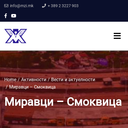
info@mzi.mk
+ 389 2 3227 903
Home
Активности
Вести и актуелности
Миравци – Смоквица
Миравци – Смоквица