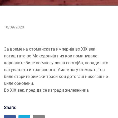
10/09/2020
За време на отоманската империја во XIX век
патиштата во Македонија низ кои поминувале
карваните биле во многу лоша состојба, поради што
патувањето и транспортот бил многу отежнат. Тоа
биле старите римски траси кои дотогаш никогаш не
биле обновени.
Во XIX век, пред да се изгради железничка
Share: