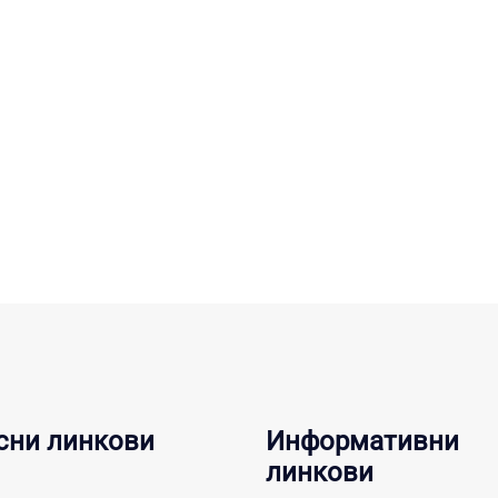
сни линкови
Информативни
линкови