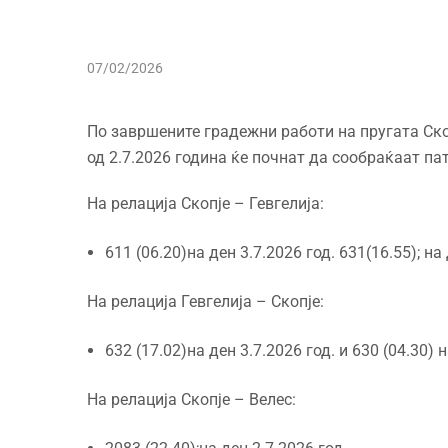
07/02/2026
Пo завршените градежни работи на пругата Скоп
од 2.7.2026 година ќе почнат да сообраќаат пат
На релација Скопје – Гевгелија:
611 (06.20)на ден 3.7.2026 год. 631(16.55); на
На релација Гевгелија – Скопје:
632 (17.02)на ден 3.7.2026 год. и 630 (04.30) н
На релација Скопје – Велес: