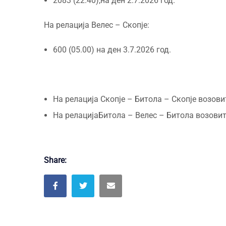
2083 (22.40);на ден 2.7.2026 год.
На релација Велес – Скопје:
600 (05.00) на ден 3.7.2026 год.
На релација Скопје – Битола – Скопје возовите
На релацијаБитола – Велес – Битола возовите 
Share: