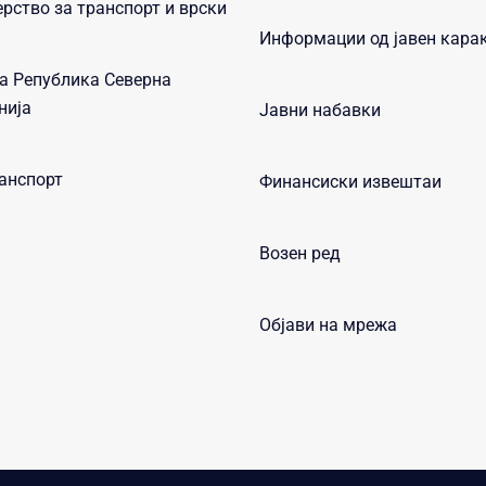
рство за транспорт и врски
Информации од јавен кара
а Република Северна
нија
Јавни набавки
анспорт
Финансиски извештаи
Возен ред
Објави на мрежа