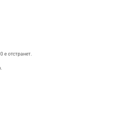
 е отстранет.
.