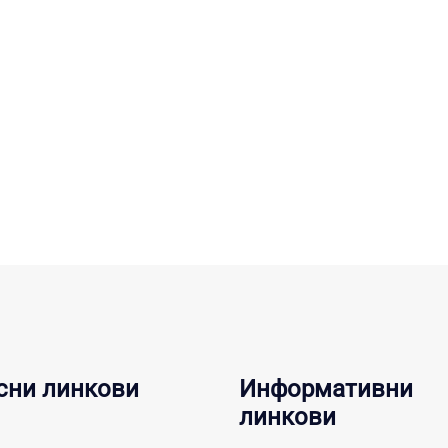
сни линкови
Информативни
линкови