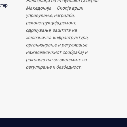
Железници на Република Северна
ктер
Македонија – Скопје врши
управување, изградба,
реконструкција,ремонт,
одржување, заштита на
железничка инфраструктура,
организирање и регулирање
нажелезничкиот сообраќај и
раководење со системите за
регулирање и безбедност.