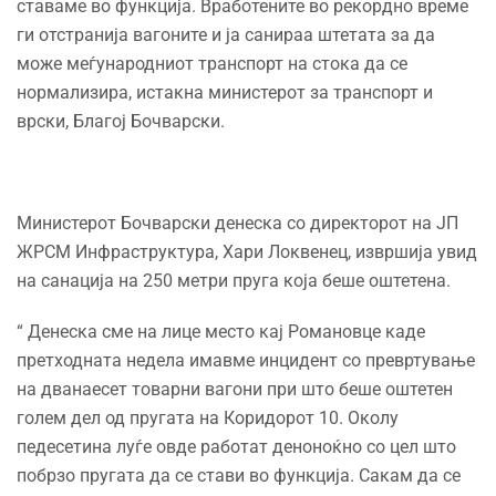
ставаме во функција. Вработените во рекордно време
ги отстранија вагоните и ја санираа штетата за да
може меѓународниот транспорт на стока да се
нормализира, истакна министерот за транспорт и
врски, Благој Бочварски.
Министерот Бочварски денеска со директорот на ЈП
ЖРСМ Инфраструктура, Хари Локвенец, извршија увид
на санација на 250 метри пруга која беше оштетена.
“ Денеска сме на лице место кај Романовце каде
претходната недела имавме инцидент со превртување
на дванаесет товарни вагони при што беше оштетен
голем дел од пругата на Коридорот 10. Околу
педесетина луѓе овде работат деноноќно со цел што
побрзо пругата да се стави во функција. Сакам да се