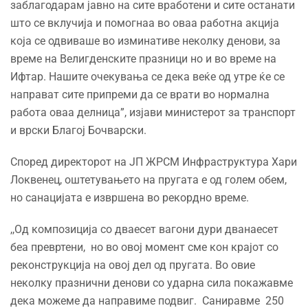
заблагодарам јавно на сите вработени и сите останати
што се вклучија и помогнаа во оваа работна акција
која се одвиваше во изминативе неколку денови, за
време на Велигденските празници но и во време на
Ифтар. Нашите очекувања се дека веќе од утре ќе се
направат сите припреми да се врати во нормална
работа оваа делница”, изјави министерот за транспорт
и врски Благој Бочварски.
Според директорот на ЈП ЖРСМ Инфраструктура Хари
Локвенец, оштетувањето на пругата е од голем обем,
но санацијата е извршена во рекордно време.
,,Од композиција со дваесет вагони дури дванаесет
беа превртени, но во овој момент сме кон крајот со
реконструкција на овој дел од пругата. Во овие
неколку празнични денови со ударна сила покажавме
дека можеме да направиме подвиг. Саниравме 250