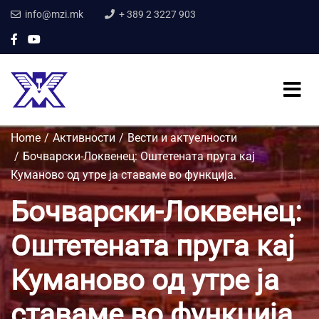
info@mzi.mk
+ 389 2 3227 903
Home
Активности
Вести и актуелности
Бочварски-Локвенец: Оштетената пруга кај
Куманово од утре ја ставаме во функција.
Бочварски-Локвенец:
Оштетената пруга кај
Куманово од утре ја
ставаме во функција.