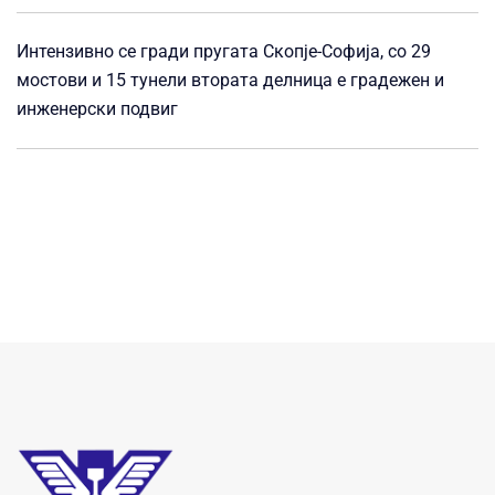
Интензивно се гради пругата Скопје-Софија, со 29
мостови и 15 тунели втората делница е градежен и
инженерски подвиг