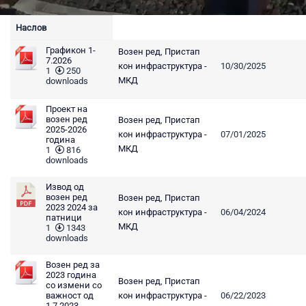
Наслов
Графикон 1-
Возен ред
,
Пристап
7.2026
кон инфраструктура -
10/30/2025
1
250
МКД
downloads
Проект на
возен ред
Возен ред
,
Пристап
2025-2026
кон инфраструктура -
07/01/2025
година
МКД
1
816
downloads
Извод од
возен ред
Возен ред
,
Пристап
2023 2024 за
кон инфраструктура -
06/04/2024
патници
МКД
1
1343
downloads
Возен ред за
2023 година
Возен ред
,
Пристап
со измени со
важност од
кон инфраструктура -
06/22/2023
1.7.2023