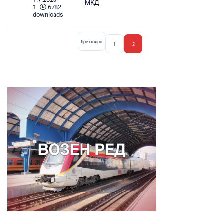
МКД
1
6782
downloads
Претходно
1
2