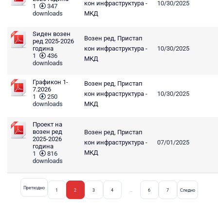
кон инфраструктура -
10/30/2025
1
347
downloads
МКД
Ѕиден возен
Возен ред
,
Пристап
ред 2025-2026
година
кон инфраструктура -
10/30/2025
1
436
МКД
downloads
Графикон 1-
Возен ред
,
Пристап
7.2026
кон инфраструктура -
10/30/2025
1
250
downloads
МКД
Проект на
возен ред
Возен ред
,
Пристап
2025-2026
кон инфраструктура -
07/01/2025
година
МКД
1
816
downloads
Претходно
1
2
3
4
…
6
7
Следно