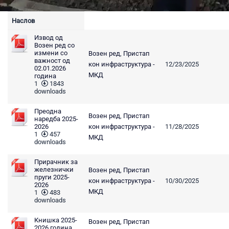
Наслов
Извод од
Возен ред со
измени со
Возен ред
,
Пристап
важност од
кон инфраструктура -
12/23/2025
02.01.2026
МКД
година
1
1843
downloads
Преодна
Возен ред
,
Пристап
наредба 2025-
2026
кон инфраструктура -
11/28/2025
1
457
МКД
downloads
Прирачник за
железнички
Возен ред
,
Пристап
пруги 2025-
кон инфраструктура -
10/30/2025
2026
МКД
1
483
downloads
Книшка 2025-
Возен ред
,
Пристап
2026 година