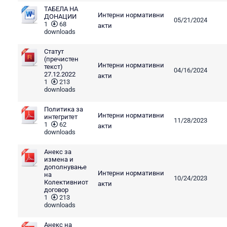
ТАБЕЛА НА
Интерни нормативни
ДОНАЦИИ
05/21/2024
1
68
акти
downloads
Статут
(пречистен
Интерни нормативни
текст)
04/16/2024
27.12.2022
акти
1
213
downloads
Политика за
Интерни нормативни
интегритет
11/28/2023
1
62
акти
downloads
Анекс за
измена и
дополнување
Интерни нормативни
на
10/24/2023
Колективниот
акти
договор
1
213
downloads
Анекс на