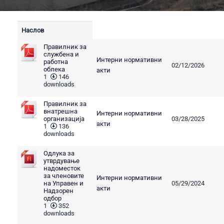
Наслов
Правилник за
службена и
Интерни нормативни
работна
02/12/2026
облека
акти
1
146
downloads
Правилник за
внатрешна
Интерни нормативни
организација
03/28/2025
акти
1
136
downloads
Одлука за
утврдување
надоместок
за членовите
Интерни нормативни
на Управен и
05/29/2024
акти
Надзорен
одбор
1
352
downloads