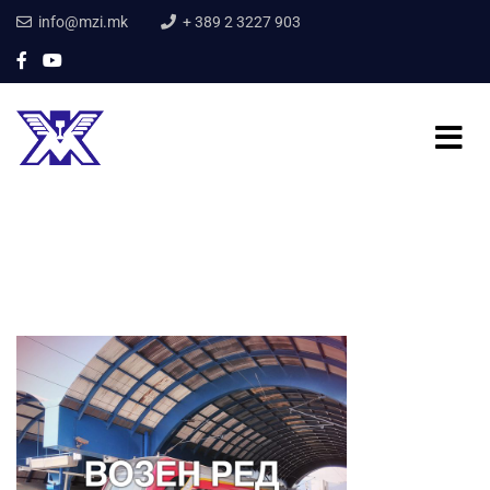
info@mzi.mk
+ 389 2 3227 903