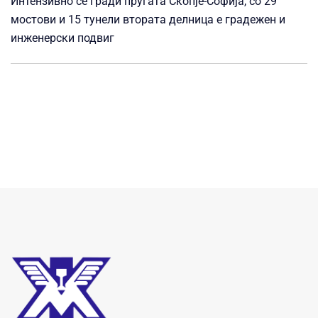
Интензивно се гради пругата Скопје-Софија, со 29
мостови и 15 тунели втората делница е градежен и
инженерски подвиг