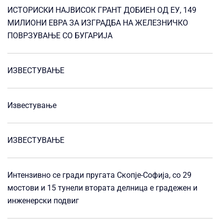
ИСТОРИСКИ НАЈВИСОК ГРАНТ ДОБИЕН ОД ЕУ, 149
МИЛИОНИ ЕВРА ЗА ИЗГРАДБА НА ЖЕЛЕЗНИЧКО
ПОВРЗУВАЊЕ СО БУГАРИЈА
ИЗВЕСТУВАЊЕ
Известување
ИЗВЕСТУВАЊЕ
Интензивно се гради пругата Скопје-Софија, со 29
мостови и 15 тунели втората делница е градежен и
инженерски подвиг