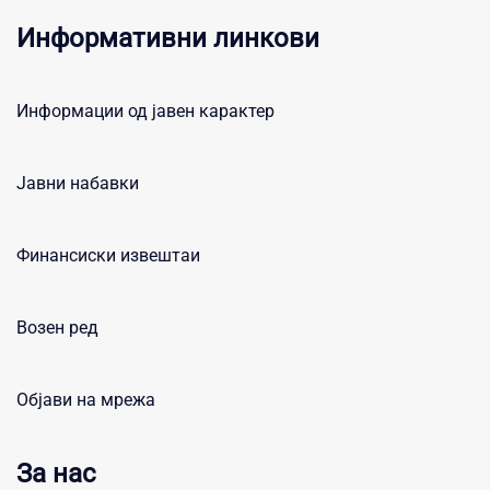
Информативни линкови
Информации од јавен карактер
Јавни набавки
Финансиски извештаи
Возен ред
Објави на мрежа
За нас