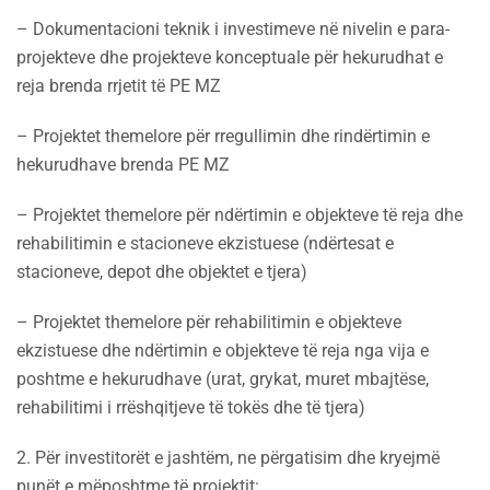
– Dokumentacioni teknik i investimeve në nivelin e para-
projekteve dhe projekteve konceptuale për hekurudhat e
reja brenda rrjetit të PE MZ
– Projektet themelore për rregullimin dhe rindërtimin e
hekurudhave brenda PE MZ
– Projektet themelore për ndërtimin e objekteve të reja dhe
rehabilitimin e stacioneve ekzistuese (ndërtesat e
stacioneve, depot dhe objektet e tjera)
– Projektet themelore për rehabilitimin e objekteve
ekzistuese dhe ndërtimin e objekteve të reja nga vija e
poshtme e hekurudhave (urat, grykat, muret mbajtëse,
rehabilitimi i rrëshqitjeve të tokës dhe të tjera)
2. Për investitorët e jashtëm, ne përgatisim dhe kryejmë
punët e mëposhtme të projektit: