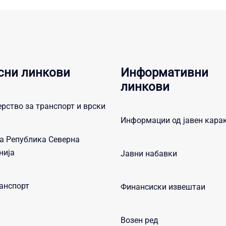
сни линкови
Информативни
линкови
рство за транспорт и врски
Информации од јавен кара
а Република Северна
нија
Јавни набавки
анспорт
Финансиски извештаи
Возен ред