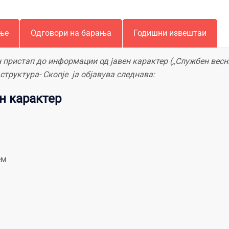
ње
Одговори на барања
Годишни извештаи
н пристап до информации од јавен карактер (,,Службен весн
структура- Скопје ја објавува следнава:
н карактер
ем