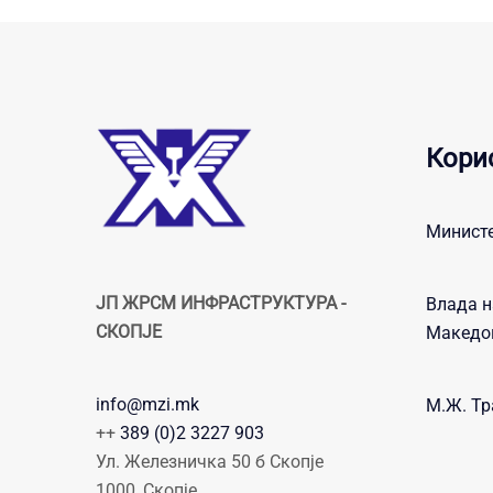
Кори
Министе
ЈП ЖРСМ ИНФРАСТРУКТУРА -
Влада н
СКОПЈЕ
Македо
info@mzi.mk
М.Ж. Тр
++
389 (0)2 3227 903
Ул. Железничка 50 б Скопје
1000, Скопје