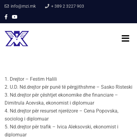
info@mzi.mk
+ 389 2 3227 903
1. Drejtor – Festim Halili
2. U.D. Nd.drejtor për punë të përgjithshme – Sasko Risteski
3. Nd.drejtor për çështjet ekonomike dhe financiare –
Dimitrula Acevska, ekonomist i diplomuar
4. Nd.drejtor për resurset njerëzore – Cena Popovska,
sociolog i diplomuar
5. Nd.drejtor për trafik – Ivica Aleksovski, ekonomist i
diplomuar