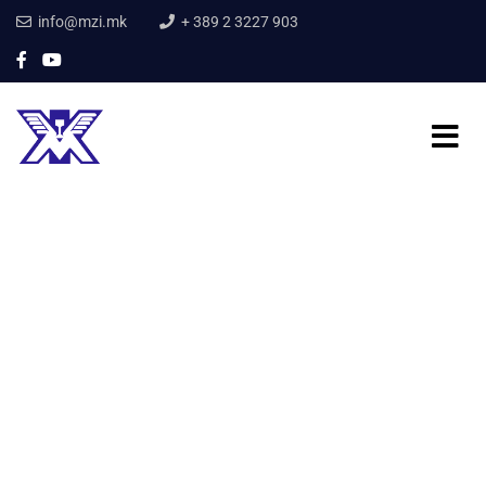
info@mzi.mk
+ 389 2 3227 903
Home
ЗА НАС
Директор
Директор